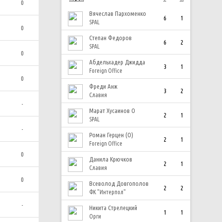
0
Вячеслав Пархоменко
6
1
SPAL
0
Степан Федоров
6
2
SPAL
0
Абдельхадер Джидда
3
1
Foreign Office
0
Фреди Анж
3
2
Славия
-
Марат Хусаинов О
2
1
SPAL
-
Роман Герцен (О)
2
1
Foreign Office
0
Данила Крючков
2
1
Славия
0
Всеволод Довгополов
2
2
ФК "Интерпол"
-
Никита Стрелецкий
1
1
Орги