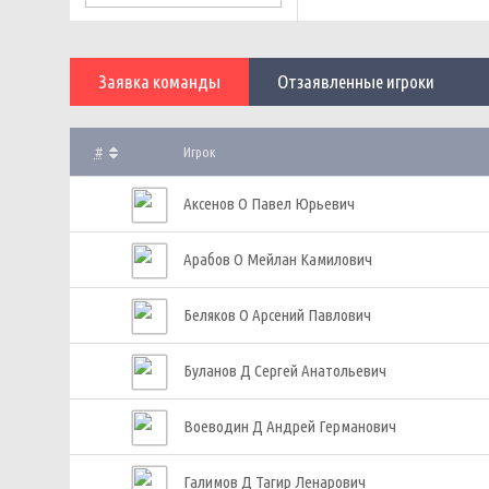
Заявка команды
Отзаявленные игроки
#
Игрок
Аксенов О Павел Юрьевич
Арабов О Мейлан Камилович
Беляков О Арсений Павлович
Буланов Д Сергей Анатольевич
Воеводин Д Андрей Германович
Галимов Д Тагир Ленарович