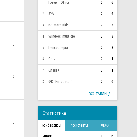
1
Foreign Office
2
6
2
SPAL
2
6
-
3
No more Kids
2
3
-
4
Windows must die
2
3
-
5
Пенсионеры
2
3
6
Орги
2
1
-
7
Славия
2
1
0
8
ФК "Интерпол"
2
0
-
ВСЯ ТАБЛИЦА
-
Статистика
-
Бомбардиры
Ассистенты
ЖК\КК
Игрок
Г
И