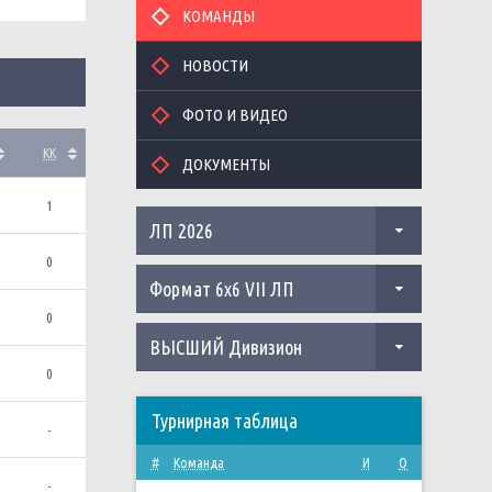
КОМАНДЫ
НОВОСТИ
ФОТО И ВИДЕО
КК
ДОКУМЕНТЫ
1
ЛП 2026
0
Формат 6х6 VII ЛП
0
ВЫСШИЙ Дивизион
0
Турнирная таблица
-
#
Команда
И
О
-