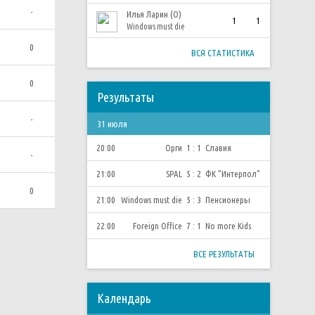
-
Илья Ларин (О)
1
1
Windows must die
0
ВСЯ СТАТИСТИКА
0
Результаты
-
31 июля
20:00
Орги
1 : 1
Славия
-
21:00
SPAL
5 : 2
ФК "Интерпол"
0
21:00
Windows must die
5 : 3
Пенсионеры
22:00
Foreign Office
7 : 1
No more Kids
ВСЕ РЕЗУЛЬТАТЫ
Календарь