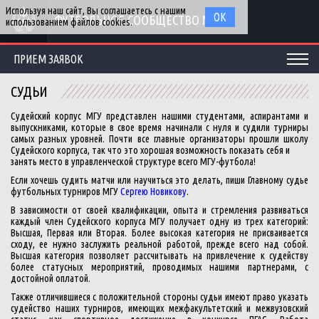
Используя наш сайт, Вы соглашаетесь с нашим
ОК
ФУТБОЛЬНОЕ СООБЩЕСТВО МГУ
использованием файлов cookies.
ПРИЕМ ЗАЯВОК
СУДЬИ
Судейский корпус МГУ
представлен нашими студентами, аспирантами и
выпускниками, которые в свое время начинали с нуля и судили турниры
самых разных уровней. Почти все главные организаторы прошли школу
Судейского корпуса, так что это хорошая возможность показать себя и
занять место в управленческой структуре всего МГУ-футбола!
Если хочешь судить матчи или научиться это делать, пиши Главному судье
футбольных турниров МГУ
Сергею Новикову
.
В зависимости от своей квалификации, опыта и стремления развиваться
каждый член Судейского корпуса МГУ получает одну из трех категорий:
Высшая, Первая или Вторая. Более высокая категория не присваивается
сходу, ее нужно заслужить реальной работой, прежде всего над собой.
Высшая категория позволяет рассчитывать на привлечение к судейству
более статусных мероприятий, проводимых нашими партнерами, с
достойной оплатой.
Также отличившиеся с положительной стороны судьи имеют право указать
судейство наших турниров, имеющих межфакультетский и межвузовский