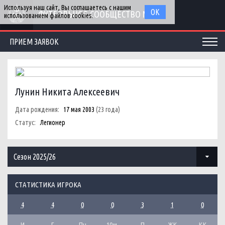
Используя наш сайт, Вы соглашаетесь с нашим
ОК
ФУТБОЛЬНОЕ СООБЩЕСТВО МГУ
использованием файлов cookies.
ПРИЕМ ЗАЯВОК
Лунин Никита Алексеевич
Дата рождения:
17 мая 2003
(23 года)
Статус:
Легионер
Сезон 2025/26
СТАТИСТИКА ИГРОКА
4
4
0
0
3
1
0
И
Г
Пн
10м.
П
ЖК
КК