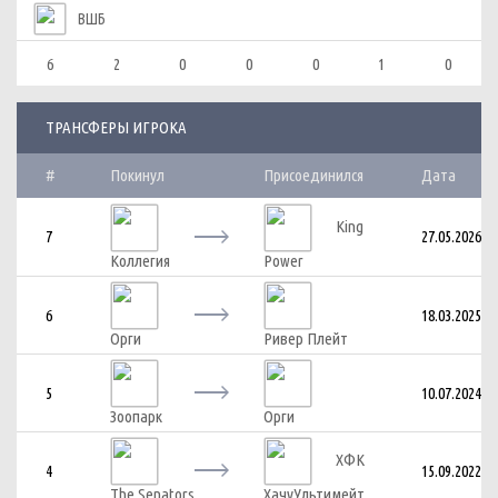
ВШБ
6
2
0
0
0
1
0
ТРАНСФЕРЫ ИГРОКА
#
Покинул
Присоединился
Дата
King
7
27.05.2026
Коллегия
Power
6
18.03.2025
Орги
Ривер Плейт
5
10.07.2024
Зоопарк
Орги
ХФК
4
15.09.2022
The Senators
ХачуУльтимейт