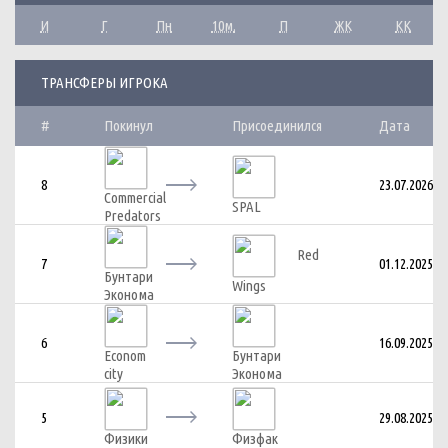
И
Г
Пн
10м.
П
ЖК
КК
ТРАНСФЕРЫ ИГРОКА
#
Покинул
Присоединился
Дата
8
23.07.2026
Commercial
SPAL
Predators
Red
7
01.12.2025
Бунтари
Wings
Эконома
6
16.09.2025
Econom
Бунтари
city
Эконома
5
29.08.2025
Физики
Физфак