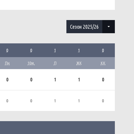
Сезон 2025/26
0
0
1
1
0
Пн
10м.
П
ЖК
КК
0
0
1
1
0
0
0
1
1
0