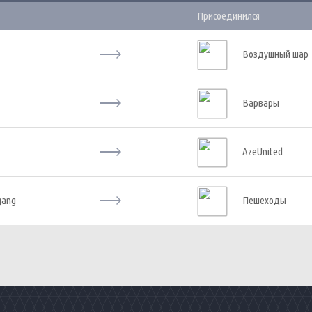
Присоединился
Воздушный шар
Варвары
AzeUnited
gang
Пешеходы