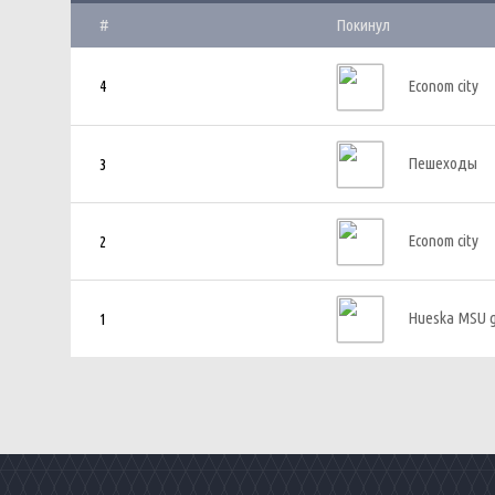
#
Покинул
4
Econom city
Пешеходы
3
Econom city
2
Hueska MSU 
1