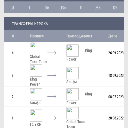
И
Г
Пн
10м.
П
ЖК
КК
ТРАНСФЕРЫ ИГРОКА
#
Покинул
Присоединился
Дата
King
4
26.09.2023
Global
Power
Toxic Team
3
18.09.2023
King
Альфа
Power
King
2
08.07.2023
Альфа
Power
1
20.06.2022
Global Toxic
FC YRN
Team