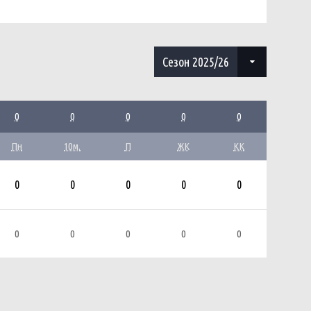
Сезон 2025/26
0
0
0
0
0
Пн
10м.
П
ЖК
КК
0
0
0
0
0
0
0
0
0
0