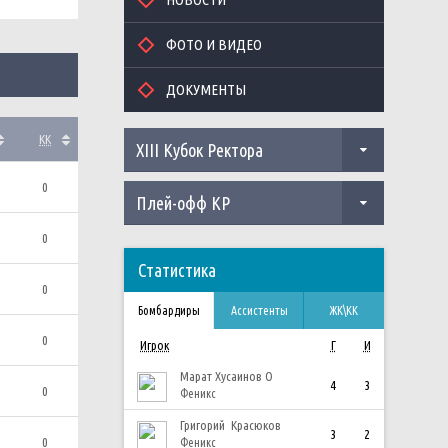
ФОТО И ВИДЕО
ДОКУМЕНТЫ
КК
XIII Кубок Ректора
0
Плей-офф КР
0
Статистика
0
Бомбардиры
Ассистенты
ЖК\КК
0
Игрок
Г
И
Марат Хусаинов О
4
3
0
Феникс
Григорий Красюков
3
2
0
Феникс