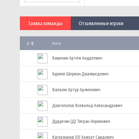
Заявка команды
Отзаявленные игроки
#
Игрок
Башенин Артём Андреевич
Буриев Шервон Джамшедович
Валасян Артур Арменович
Довгополов Всеволод Александрович
Дудукчян (Д) Тигран Норикович
Кагерманов (О) Хамзат Саидович