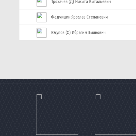
Трохачёв (Д) Никита Витальевич
Федчишин Ярослав Степанович
Юсупов (О) Ибрагим Эминович