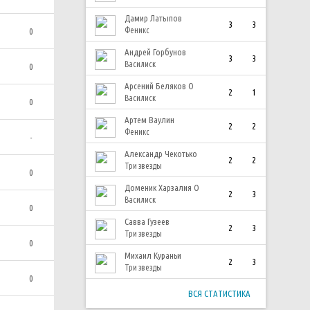
Дамир Латыпов
3
3
Феникс
0
Андрей Горбунов
3
3
Василиск
0
Арсений Беляков О
2
1
Василиск
0
Артем Ваулин
2
2
Феникс
-
Александр Чекотько
2
2
Три звезды
0
Доменик Харзалия О
2
3
Василиск
0
Савва Гузеев
2
3
Три звезды
0
Михаил Кураньи
2
3
Три звезды
0
ВСЯ СТАТИСТИКА