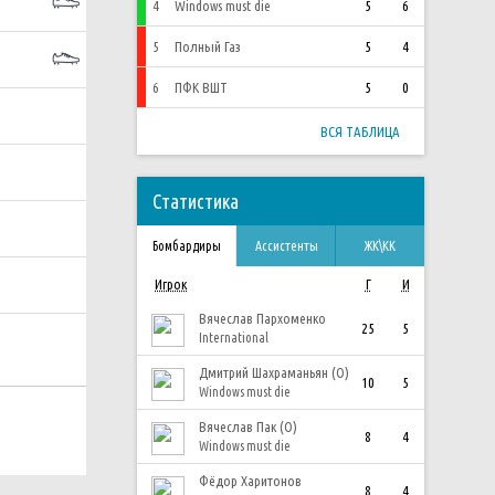
4
Windows must die
5
6
5
Полный Газ
5
4
6
ПФК ВШТ
5
0
ВСЯ ТАБЛИЦА
Статистика
Бомбардиры
Ассистенты
ЖК\КК
Игрок
Г
И
Вячеслав Пархоменко
25
5
International
Дмитрий Шахраманьян (О)
10
5
Windows must die
Вячеслав Пак (О)
8
4
Windows must die
Фёдор Харитонов
8
4