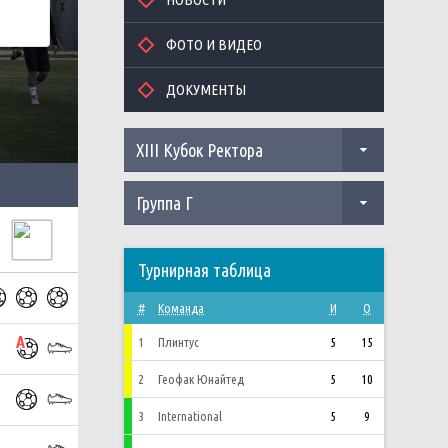
ФОТО И ВИДЕО
ДОКУМЕНТЫ
XIII Кубок Ректора
Группа Г
Турнирная таблица
#
Команда
И
О
1
Плинтус
5
15
2
Геофак Юнайтед
5
10
3
International
5
9