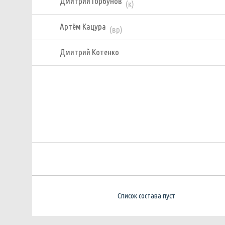
Дмитрий Горбунов
(к)
Артём Кацура
(вр)
Дмитрий Котенко
Список состава пуст