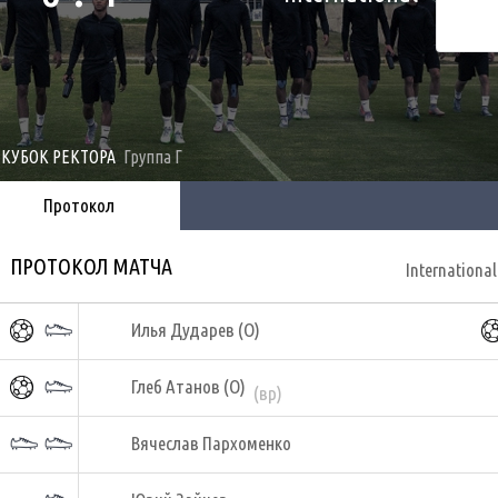
I КУБОК РЕКТОРА
Группа Г
Протокол
ПРОТОКОЛ МАТЧА
International
Илья Дударев (О)
Глеб Атанов (О)
(вр)
Вячеслав Пархоменко