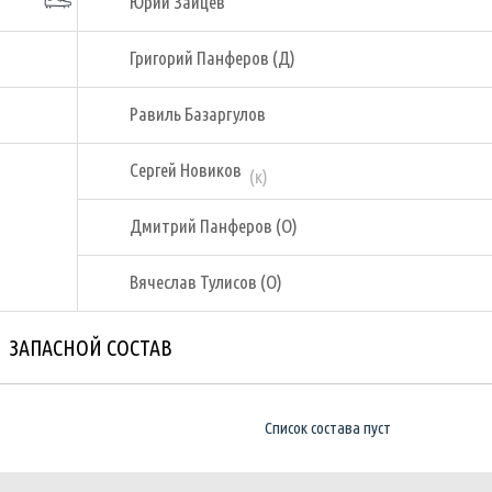
Юрий Зайцев
Григорий Панферов (Д)
Равиль Базаргулов
Сергей Новиков
(к)
Дмитрий Панферов (О)
Вячеслав Тулисов (О)
ЗАПАСНОЙ СОСТАВ
Список состава пуст