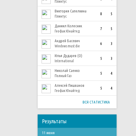
Плинтус
Виктория Сапелкина
8
5
Плинтус
Даниил Колесник
7
5
Геофак Юнайтед
Андрей Басевич
6
3
Windows must die
Илья Дударев (О)
5
3
International
Николай Саенко
5
4
Полный Газ
Алексей Пишванов
5
4
Геофак Юнайтед
ВСЯ СТАТИСТИКА
Результаты
11 июня