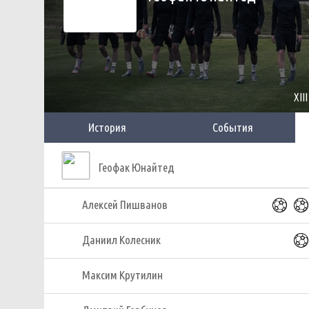
XII
История
События
Геофак Юнайтед
Алексей Пишванов
Даниил Колесник
Максим Крутилин