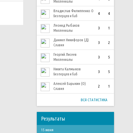
Миллениалы
Владислав Филиппенко О
4
4
Без перцев и баб
Леонид Рыбаков
3
1
Миллениалы
Даниил Никифоров (Д)
3
2
Славия
Георгий Лисеев
3
5
Миллениалы
Никита Калмыков
3
5
Без перцев и баб
Алексей Барыкин (О)
2
1
Славия
ВСЯ СТАТИСТИКА
Результаты
15 июня