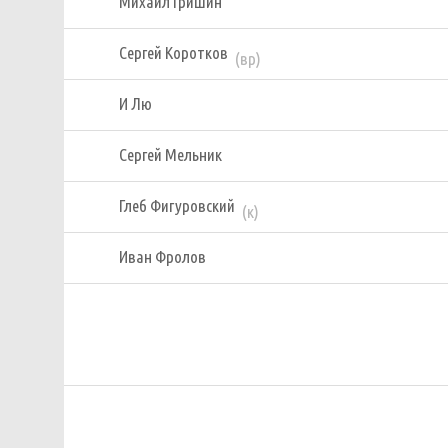
Михаил Гришин
Сергей Коротков
(вр)
И Лю
Сергей Мельник
Глеб Фигуровский
(к)
Иван Фролов