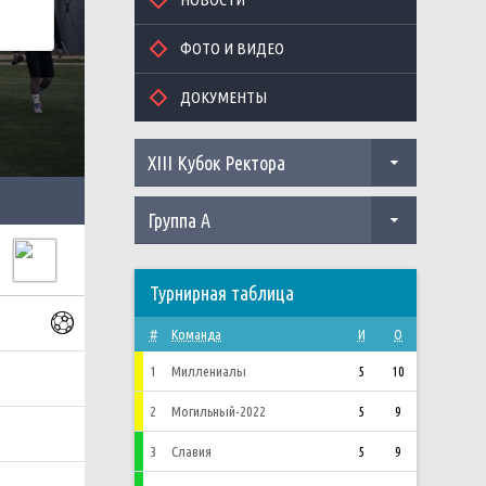
ФОТО И ВИДЕО
ДОКУМЕНТЫ
XIII Кубок Ректора
Группа А
Турнирная таблица
#
Команда
И
О
1
Миллениалы
5
10
2
Могильный-2022
5
9
3
Славия
5
9