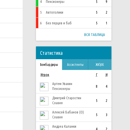
4
Пенсионеры
5
9
5
Автоголики
5
2
6
Без перцев и баб
5
1
ВСЯ ТАБЛИЦА
Статистика
Бомбардиры
Ассистенты
ЖК\КК
Игрок
Г
И
Артем Увакин
8
4
Пенсионеры
Дмитрий Старостин
5
2
Славия
Алексей Бабанов (О)
5
3
Славия
Андреа Каланки
4
2