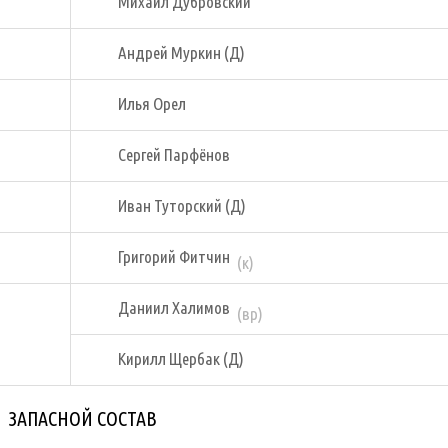
Михаил Дубровский
Андрей Муркин (Д)
Илья Орел
Сергей Парфёнов
Иван Туторский (Д)
Григорий Фитчин
(к)
Даниил Халимов
(вр)
Кирилл Щербак (Д)
ЗАПАСНОЙ СОСТАВ