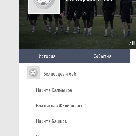
XII
История
События
Без перцев и баб
Никита Калмыков
Владислав Филиппенко О
Никита Башков