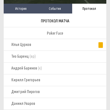
История
События
Протокол
ПРОТОКОЛ МАТЧА
Poker Fаce
Илья Цурков
(вр)
Тео Баренц
(к)
Андрей Баринов
Кирилл Григорьев
Дмитрий Пирогов
Даниил Уваров