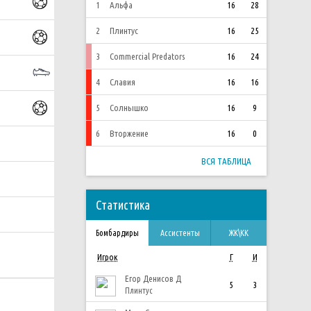
1
Альфа
16
28
2
Плинтус
16
25
3
Commercial Predators
16
24
4
Славия
16
16
5
Солнышко
16
9
6
Вторжение
16
0
ВСЯ ТАБЛИЦА
Статистика
Бомбардиры
Ассистенты
ЖК\КК
Игрок
Г
И
Егор Денисов Д
5
3
Плинтус