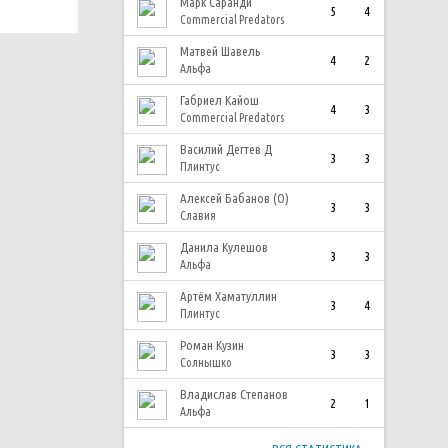
Марк Саранди
5
4
Commercial Predators
Матвей Шавель
4
2
Альфа
Габриел Кайош
4
3
Commercial Predators
Василий Дегтев Д
3
3
Плинтус
Алексей Бабанов (О)
3
3
Славия
Данила Кулешов
3
3
Альфа
Артём Хаматуллин
3
4
Плинтус
Роман Кузин
3
3
Солнышко
Владислав Степанов
2
1
Альфа