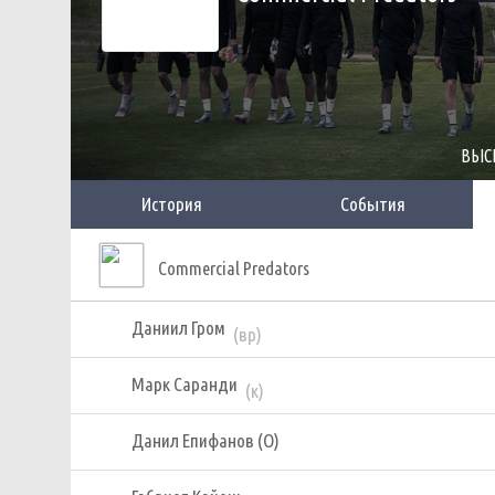
ВЫС
История
События
Commercial Predators
Даниил Гром
(вр)
Марк Саранди
(к)
Данил Епифанов (О)