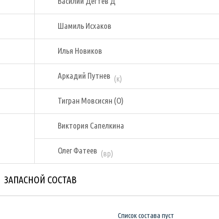
Василий Дегтев Д
Шамиль Исхаков
Илья Новиков
Аркадий Путнев
(к)
Тигран Мовсисян (О)
Виктория Сапелкина
Олег Фатеев
(вр)
ЗАПАСНОЙ СОСТАВ
Список состава пуст