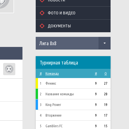
ФОТО И ВИДЕО
ДОКУМЕНТЫ
Лига 8х8
Турнирная таблица
#
Команда
И
О
1
Феникс
9
27
2
Название команды
9
20
3
King Power
9
19
4
Вторжение
9
17
5
Gamblers FC
9
15