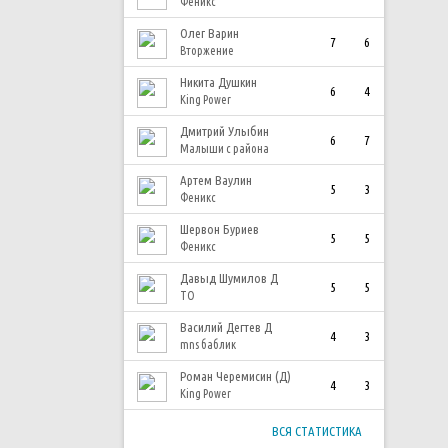
Феникс
Олег Варин
7
6
Вторжение
Никита Душкин
6
4
King Power
Дмитрий Улыбин
6
7
Малыши с района
Артем Ваулин
5
3
Феникс
Шервон Буриев
5
5
Феникс
Давыд Шумилов Д
5
5
ТО
Василий Дегтев Д
4
3
mns баблик
Роман Черемисин (Д)
4
3
King Power
ВСЯ СТАТИСТИКА