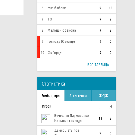
6
mns баблик
9
13
7
ТО
9
7
8
Малыши с района
9
7
9
Господа Ювелиры
9
0
10
Фк Горцы
9
0
ВСЯ ТАБЛИЦА
Статистика
Бомбардиры
Ассистенты
ЖК\КК
Игрок
Г
И
Вячеслав Пархоменко
11
8
Название команды
Дамир Латыпов
9
6