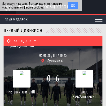
Используя наш сайт, Вы соглашаетесь с нашим
ОК
ФУТБОЛЬНОЕ СООБЩЕСТВО МГУ
использованием файлов cookies.
ПРИЕМ ЗАЯВОК
ПЕРВЫЙ ДИВИЗИОН
КАЛЕНДАРЬ
Первый дивизион
05.06.26 / ПТ / 20:45
Лужники 4.1
0 : 6
No_Luck_Just_Skill
ХФК
ХачуУльтимейт