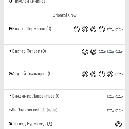
Николай Смирнов
73
Oriental Crew
Виктор Перминов (О)
19
Виктор Петров (О)
9
Андрей Тихомиров (О)
99
Владимир Лаврентьев (О)
7
(к/вр)
Ян Подвойский (Д)
25
Леонид Нурмамед (Д)
58