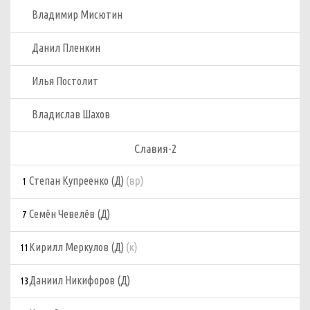
Владимир Мисютин
Данил Пленкин
Илья Постолит
Владислав Шахов
Славия-2
(вр)
Степан Купреенко (Д)
1
Семён Чевелёв (Д)
7
(к)
Кирилл Меркулов (Д)
11
Даниил Никифоров (Д)
13