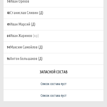
Иван Орехов
14
Станислав Сливин (Д)
40
Иван Марсий (Д)
49
(вр)
Иван Жаринов
64
Максим Самойлов (Д)
94
Антон Большаков (Д)
96
ЗАПАСНОЙ СОСТАВ
Список состава пуст
Список состава пуст