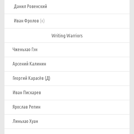
Данил Ровенский
(к)
Иван Фролов
Writing Warriors
Чженьхао Гэн
Арсений Калинин
Георгий Карасёв (Д)
Иван Пискарев
Ярослав Репин
Линьхао Хуан