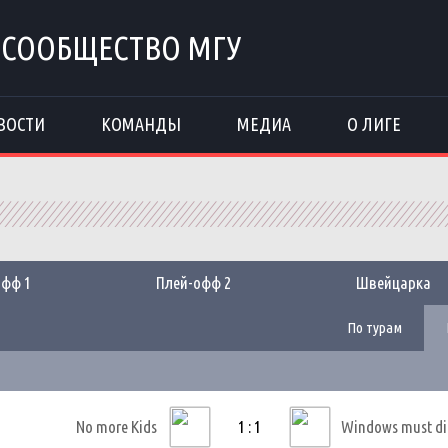
 СООБЩЕСТВО МГУ
ВОСТИ
КОМАНДЫ
МЕДИА
О ЛИГЕ
офф 1
Плей-офф 2
Швейцарка
По турам
No more Kids
1 : 1
Windows must di