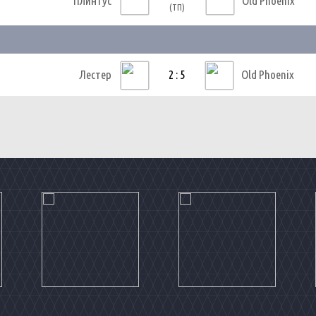
Плинтус
Old Phoenix
(ТП)
Лестер
2 : 5
Old Phoenix