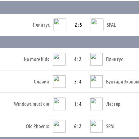
Плинтус
2 : 5
SPAL
No more Kids
4 : 2
Плинтус
Славия
5 : 4
Бунтари Эконо
Windows must die
1 : 4
Лестер
Old Phoenix
6 : 2
SPAL