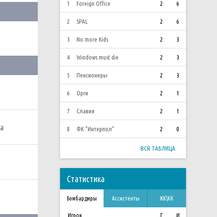
1
Foreign Office
2
6
2
SPAL
2
6
3
No more Kids
2
3
4
Windows must die
2
3
5
Пенсионеры
2
3
6
Орги
2
1
7
Славия
2
1
ма
8
ФК "Интерпол"
2
0
ВСЯ ТАБЛИЦА
Статистика
Бомбардиры
Ассистенты
ЖК\КК
Игрок
Г
И