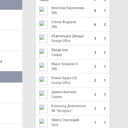
Вячеслав Пархоменко
6
1
SPAL
Степан Федоров
6
2
SPAL
Абдельхадер Джидда
3
1
Foreign Office
Фреди Анж
3
2
Славия
ма
Марат Хусаинов О
2
1
SPAL
Роман Герцен (О)
2
1
Foreign Office
Данила Крючков
2
1
Славия
Всеволод Довгополов
2
2
ФК "Интерпол"
Никита Стрелецкий
1
1
Орги