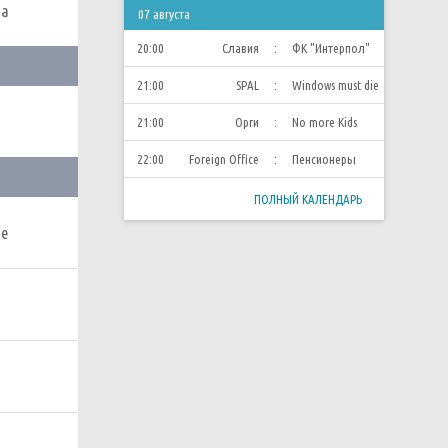
ма
07 августа
20:00
Славия
:
ФК "Интерпол"
21:00
SPAL
:
Windows must die
21:00
Орги
:
No more Kids
22:00
Foreign Office
:
Пенсионеры
ПОЛНЫЙ КАЛЕНДАРЬ
ie