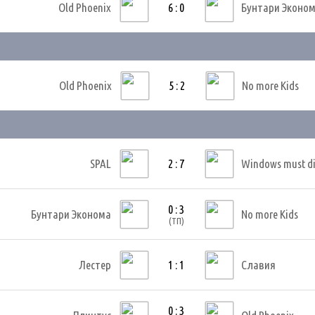
Old Phoenix
6 : 0
Бунтари Эконо
Old Phoenix
5 : 2
No more Kids
SPAL
2 : 7
Windows must d
0 : 3
Бунтари Эконома
No more Kids
(ТП)
Лестер
1 : 1
Славия
0 : 3