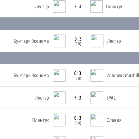
Лестер
5 : 4
Плинтус
0 : 3
Бунтари Эконома
Лестер
(ТП)
0 : 3
Бунтари Эконома
Windows must d
(ТП)
Лестер
7 : 3
SPAL
0 : 3
Плинтус
Славия
(ТП)