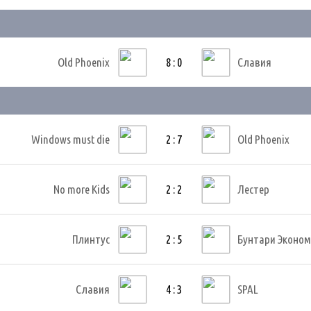
Old Phoenix
8 : 0
Славия
Windows must die
2 : 7
Old Phoenix
No more Kids
2 : 2
Лестер
Плинтус
2 : 5
Бунтари Эконо
Славия
4 : 3
SPAL