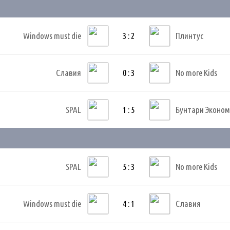
Windows must die
3 : 2
Плинтус
Славия
0 : 3
No more Kids
SPAL
1 : 5
Бунтари Эконо
SPAL
5 : 3
No more Kids
Windows must die
4 : 1
Славия